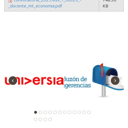
_docente_mt_economia.pdf
KB
‹
›