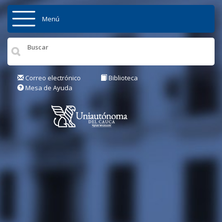
Pasar al contenido principal
Menú
Inicio
Institución
Correo electrónico
Biblioteca
Mesa de Ayuda
Admisiones
Pregrados
Posgrados
Actualidad