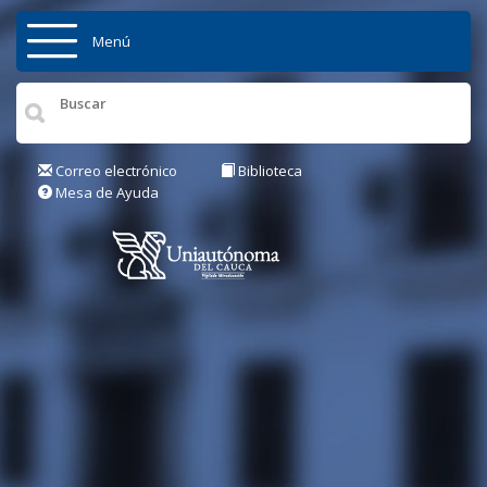
Pasar al contenido principal
Menú
Inicio
Institución
Correo electrónico
Biblioteca
Mesa de Ayuda
Admisiones
Pregrados
Posgrados
Actualidad