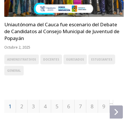
Uniautónoma del Cauca fue escenario del Debate
de Candidatos al Consejo Municipal de Juventud de
Popayán
Octubre 2, 2025
ADMINISTRATIVOS
DOCENTES
EGRESADOS
ESTUDIANTES
GENERAL
Páginas
…
1
2
3
4
5
6
7
8
9
si