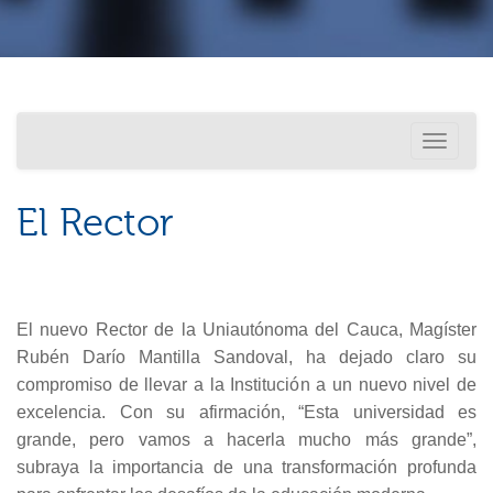
Investigación
Usted está aquí
Toggle
Internacionalización
navigati
El Rector
El nuevo Rector de la Uniautónoma del Cauca, Magíster
Rubén Darío Mantilla S
andoval, ha dejado claro su
compromiso de llevar a la Institución a un nuevo nivel de
excelencia. Con su afirmación, “Esta universidad es
grande, pero vamos a hacerla mucho más grande”,
subraya la importancia de una transformación profunda