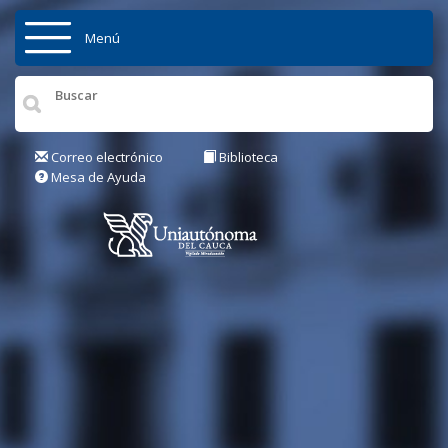
Pasar al contenido principal
Menú
Inicio
Institución
Correo electrónico
Biblioteca
Mesa de Ayuda
Admisiones
Pregrados
Posgrados
Actualidad