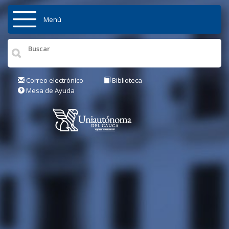
Pasar al contenido principal
Menú
Inicio
Institución
Correo electrónico
Biblioteca
Mesa de Ayuda
Admisiones
Pregrados
Posgrados
Actualidad