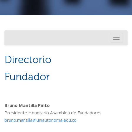
Investigación
Usted está aquí
Toggle
Internacionalización
navigati
Directorio
Fundador
Bruno Mantilla Pinto
Presidente Honorario Asamblea de Fundadores
bruno.mantilla@uniautonoma.edu.co