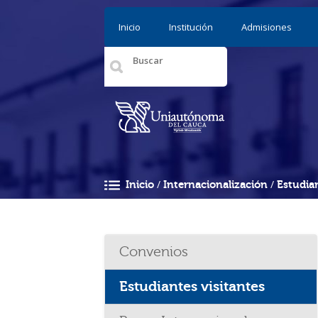
Pasar al contenido principal
Inicio
Institución
Admisiones
/
/
Inicio
Internacionalización
Estudian
Usted está aquí
Convenios
Estudiantes visitantes