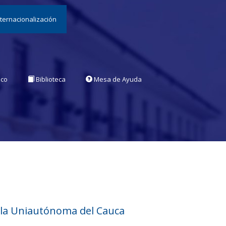
nternacionalización
ico
Biblioteca
Mesa de Ayuda
 la Uniautónoma del Cauca