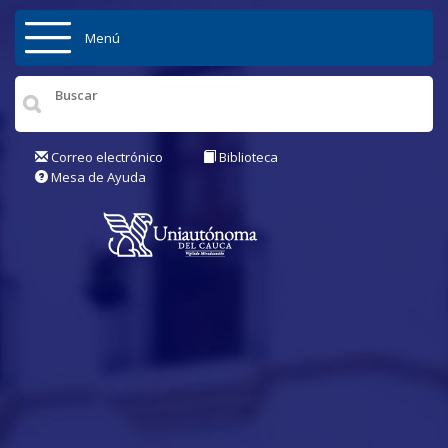
Pasar al contenido principal
Menú
Inicio
Institución
Correo electrónico
Biblioteca
Mesa de Ayuda
Admisiones
Pregrados
Posgrados
Actualidad