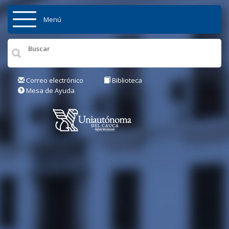
Pasar al contenido principal
Menú
Inicio
Institución
Correo electrónico
Biblioteca
Mesa de Ayuda
Admisiones
Pregrados
Posgrados
Actualidad