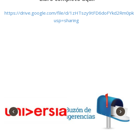
https://drive.google.com/file/d/1zHTszy9tFD6doFYkd2Rm0p
usp=sharing
‹
›