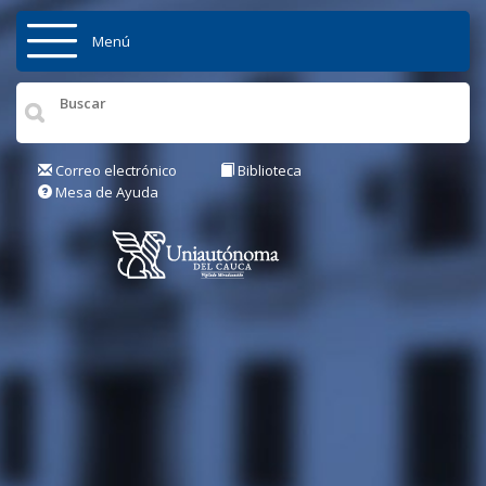
Pasar al contenido principal
Menú
Inicio
Institución
Correo electrónico
Biblioteca
Mesa de Ayuda
Admisiones
Pregrados
Posgrados
Actualidad