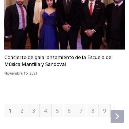
Concierto de gala lanzamiento de la Escuela de
Música Mantilla y Sandoval
Noviembre 16, 2021
Páginas
…
1
2
3
4
5
6
7
8
9
si