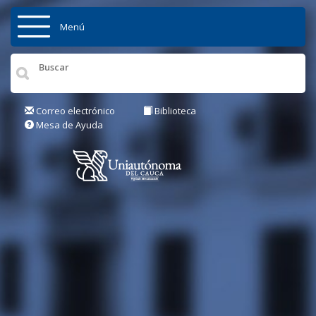
Pasar al contenido principal
Menú
Inicio
Institución
Correo electrónico
Biblioteca
Mesa de Ayuda
Admisiones
Pregrados
Posgrados
Actualidad