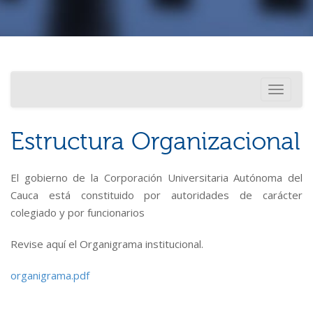
Investigación
Usted está aquí
Toggle
Internacionalización
navigati
Estructura Organizacional
El gobierno de la Corporación Universitaria Autónoma del
Cauca está constituido por autoridades de carácter
colegiado y por funcionarios
Revise aquí el Organigrama institucional.
organigrama.pdf