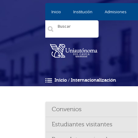
Pasar al contenido principal
Inicio
Institución
Admisiones
/
Inicio
Internacionalización
Usted está aquí
Convenios
Estudiantes visitantes