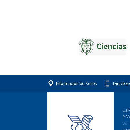
Información de Sedes
Director
Cal
PBX
Wha