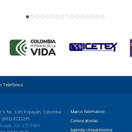
io Telefónico
Marco Normativo
le 5 No. 3-85 Popayán, Colombia
: (602) 8222295
Convocatorias
tsapp: 320 675 0464
Agenda Uniautónoma