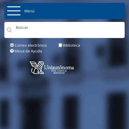
Pasar al contenido principal
Menú
Inicio
Institución
Correo electrónico
Biblioteca
Mesa de Ayuda
Admisiones
Pregrados
Posgrados
Actualidad