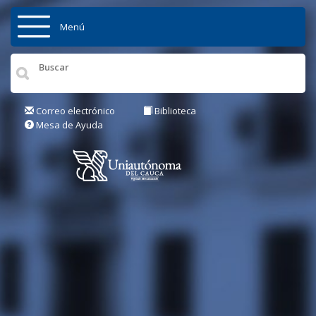
Pasar al contenido principal
Menú
Inicio
Institución
Correo electrónico
Biblioteca
Mesa de Ayuda
Admisiones
Pregrados
Posgrados
Actualidad