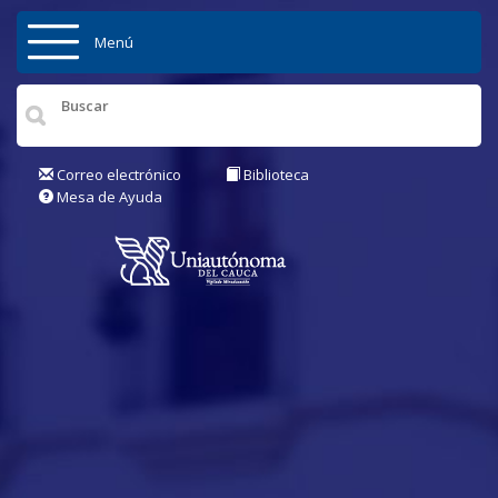
Pasar al contenido principal
Menú
Inicio
Institución
Correo electrónico
Biblioteca
Mesa de Ayuda
Admisiones
Pregrados
Posgrados
Actualidad