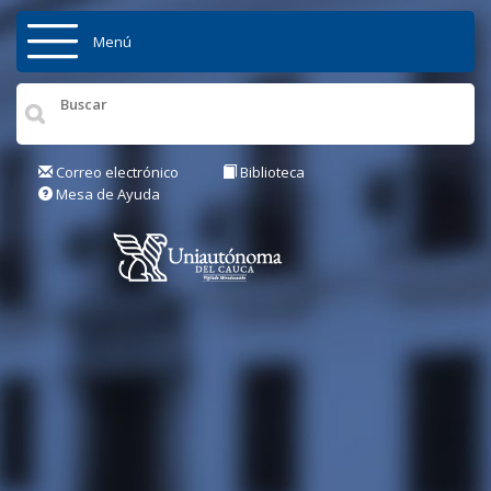
Pasar al contenido principal
Menú
Inicio
Institución
Correo electrónico
Biblioteca
Mesa de Ayuda
Admisiones
Pregrados
Posgrados
Actualidad