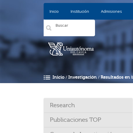
Pasar al contenido principal
Inicio
Institución
Admisiones
/
/
Inicio
Investigación
Resultados en 
Usted está aquí
Research
Publicaciones TOP