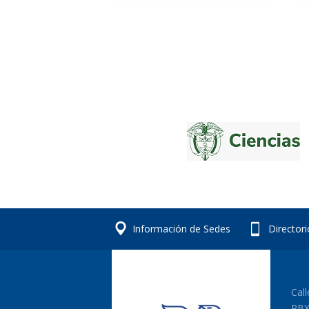
Información de Sedes
Director
Cal
PBX