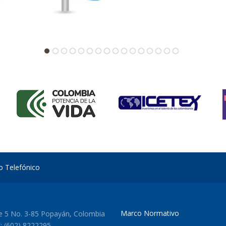
io Telefónico
Marco Normativo
le 5 No. 3-85 Popayán, Colombia
: (602) 8222295