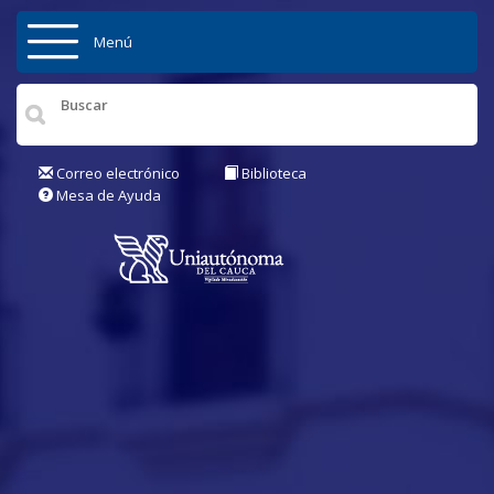
Pasar al contenido principal
Menú
Inicio
Institución
Correo electrónico
Biblioteca
Mesa de Ayuda
Admisiones
Pregrados
Posgrados
Actualidad