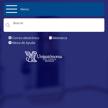
Pasar al contenido principal
Menú
Inicio
Institución
Correo electrónico
Biblioteca
Mesa de Ayuda
Admisiones
Pregrados
Posgrados
Actualidad