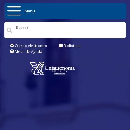
Pasar al contenido principal
Menú
Inicio
Institución
Correo electrónico
Biblioteca
Mesa de Ayuda
Admisiones
Pregrados
Posgrados
Actualidad