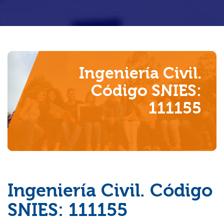
Investigación
Usted está aquí
Ingeniería Civil.
Internacionalización
Código SNIES:
111155
Ingeniería Civil. Código
SNIES: 111155