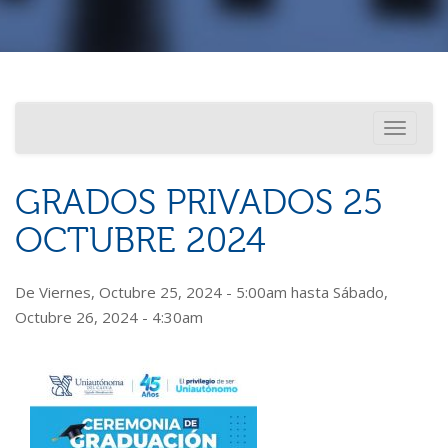
Investigación
Usted está aquí
Toggle
Internacionalización
navigati
GRADOS PRIVADOS 25
OCTUBRE 2024
De
Viernes, Octubre 25, 2024 - 5:00am
hasta
Sábado,
Octubre 26, 2024 - 4:30am