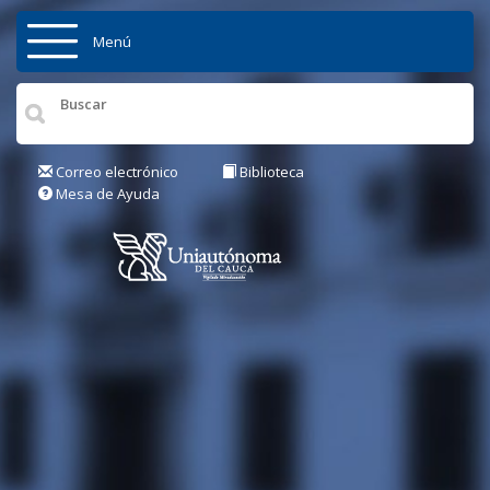
Pasar al contenido principal
Menú
Inicio
Institución
Correo electrónico
Biblioteca
Mesa de Ayuda
Admisiones
Pregrados
Posgrados
Actualidad