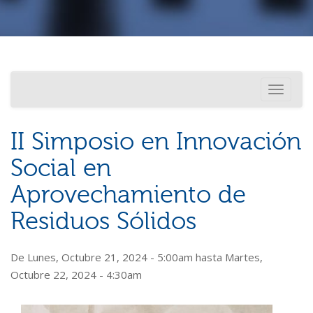
Investigación
Usted está aquí
Toggle
Internacionalización
navigati
II Simposio en Innovación
Social en
Aprovechamiento de
Residuos Sólidos
De
Lunes, Octubre 21, 2024 - 5:00am
hasta
Martes,
Octubre 22, 2024 - 4:30am