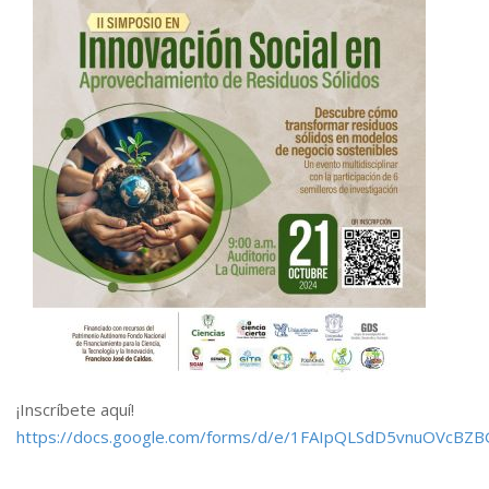
¡Inscríbete aquí!
https://docs.google.com/forms/d/e/1FAIpQLSdD5vnuOVcB