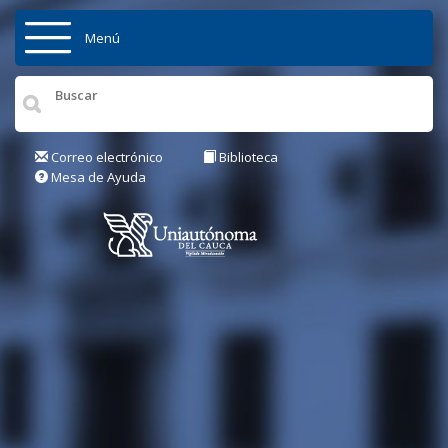
Pasar al contenido principal
Menú
Inicio
Institución
Correo electrónico
Biblioteca
Mesa de Ayuda
Admisiones
Pregrados
Posgrados
Actualidad