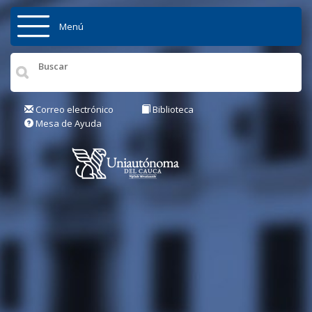
Pasar al contenido principal
Menú
Inicio
Institución
Correo electrónico
Biblioteca
Mesa de Ayuda
Admisiones
Pregrados
Posgrados
Actualidad