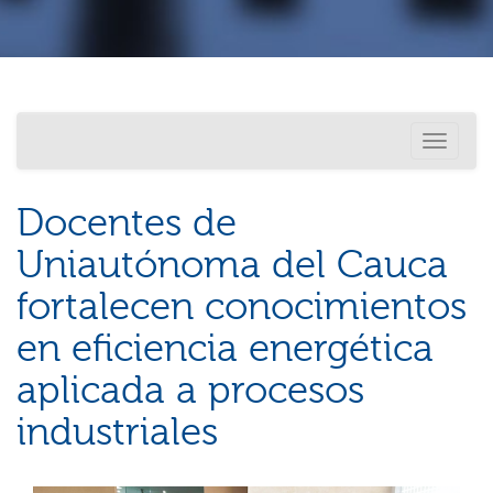
Investigación
Usted está aquí
Toggle
Internacionalización
navigati
Docentes de
Uniautónoma del Cauca
fortalecen conocimientos
en eficiencia energética
aplicada a procesos
industriales