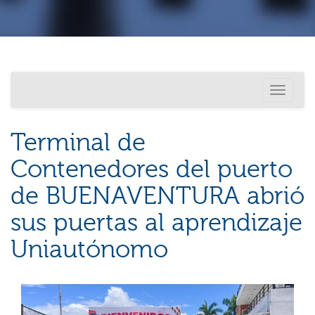
Investigación
Usted está aquí
Toggle
Internacionalización
navigati
Terminal de
Contenedores del puerto
de BUENAVENTURA abrió
sus puertas al aprendizaje
Uniautónomo