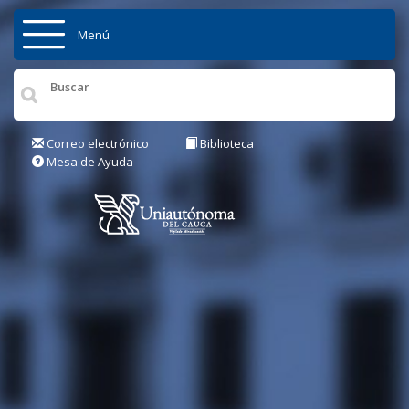
Pasar al contenido principal
Menú
Inicio
Institución
Correo electrónico
Biblioteca
Mesa de Ayuda
Admisiones
Pregrados
Posgrados
Actualidad