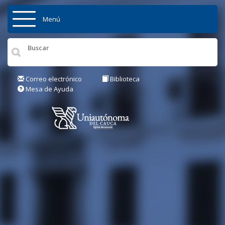
Pasar al contenido principal
Menú
Inicio
Institución
Correo electrónico
Biblioteca
Mesa de Ayuda
Admisiones
Pregrados
Posgrados
Actualidad