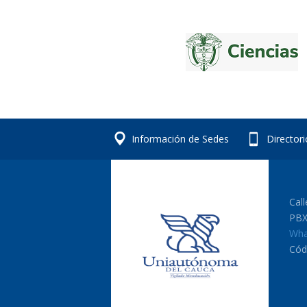
Información de Sedes
Director
Cal
PBX
Wha
Cód