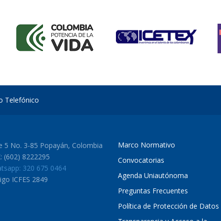
io Telefónico
Marco Normativo
le 5 No. 3-85 Popayán, Colombia
: (602) 8222295
Convocatorias
tsapp: 320 675 0464
Agenda Uniautónoma
igo ICFES 2849
Preguntas Frecuentes
Política de Protección de Datos