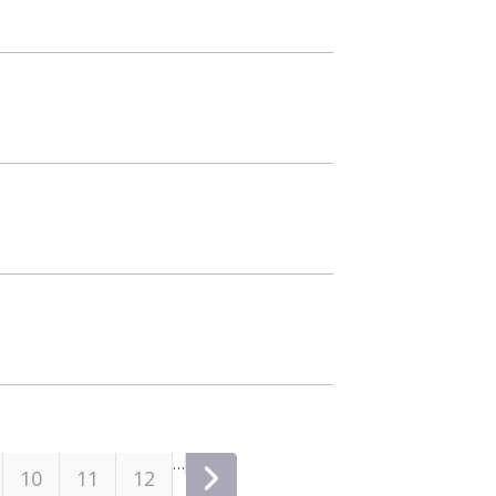
…
10
11
12
siguiente ›