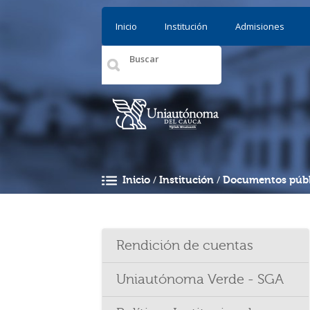
Pasar al contenido principal
Inicio
Institución
Admisiones
/
/
Inicio
Institución
Documentos públ
Usted está aquí
Rendición de cuentas
Uniautónoma Verde - SGA