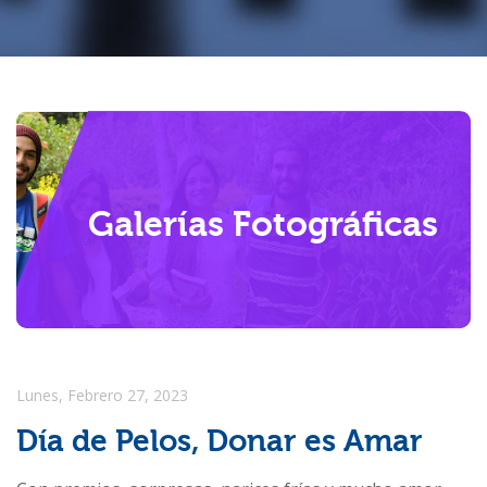
Investigación
Usted está aquí
Internacionalización
Galerías Fotográficas
Lunes, Febrero 27, 2023
Día de Pelos, Donar es Amar