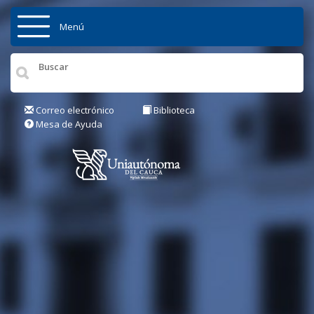
Pasar al contenido principal
Menú
Inicio
Institución
Correo electrónico
Biblioteca
Mesa de Ayuda
Admisiones
Pregrados
Posgrados
Actualidad