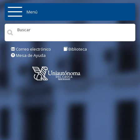
Pasar al contenido principal
Menú
Inicio
Institución
Correo electrónico
Biblioteca
Mesa de Ayuda
Admisiones
Pregrados
Posgrados
Actualidad