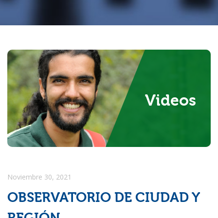
Investigación
Usted está aquí
Internacionalización
Videos
Noviembre 30, 2021
OBSERVATORIO DE CIUDAD Y