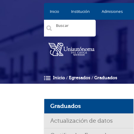
Pasar al contenido principal
Inicio
Institución
Admisiones
/
/
Inicio
Egresados
Graduados
Usted está aquí
Graduados
Actualización de datos