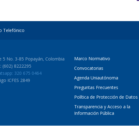
io Telefónico
Marco Normativo
le 5 No. 3-85 Popayán, Colombia
: (602) 8222295
Convocatorias
tsapp: 320 675 0464
Agenda Uniautónoma
igo ICFES 2849
Preguntas Frecuentes
Política de Protección de Datos
Transparencia y Acceso a la
Información Pública