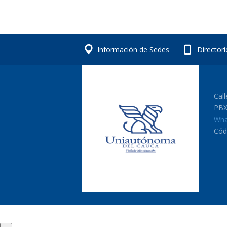
Información de Sedes
Director
Cal
PBX
Wha
Cód