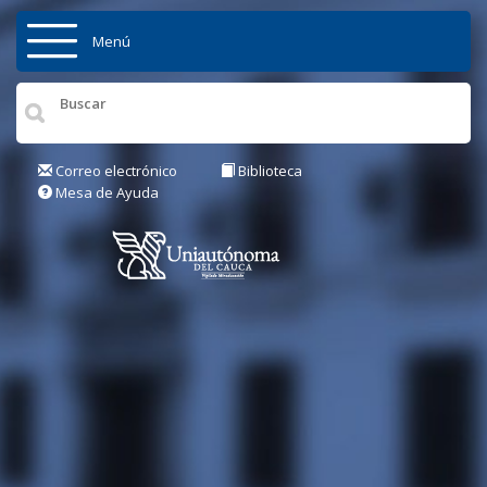
Pasar al contenido principal
Menú
Inicio
Institución
Correo electrónico
Biblioteca
Mesa de Ayuda
Admisiones
Pregrados
Posgrados
Actualidad