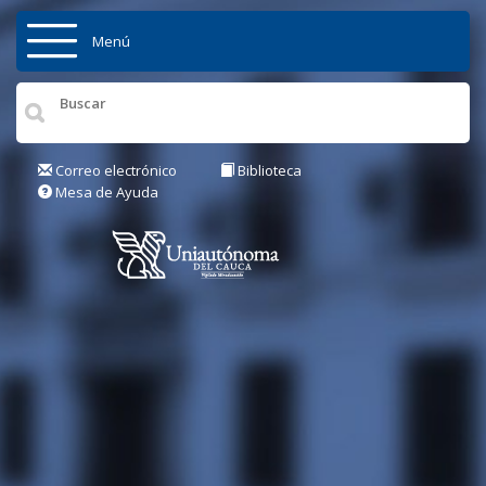
Pasar al contenido principal
Menú
Inicio
Institución
Correo electrónico
Biblioteca
Mesa de Ayuda
Admisiones
Pregrados
Posgrados
Actualidad