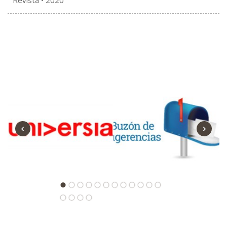
Revista •
2020
‹
›